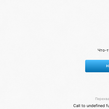
Что-т
Н
Перехва
Call to undefined f