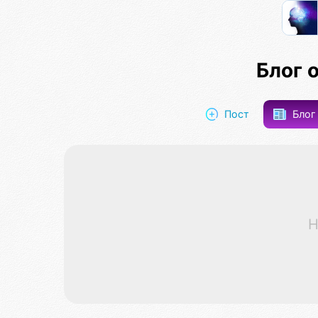
Блог 
Пост
Бло
Н