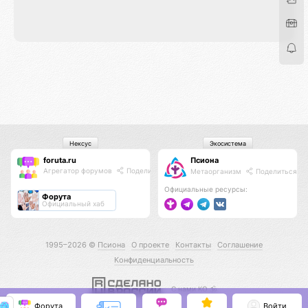
Нексус
Экосистема
foruta.ru
Псиона
Агрегатор форумов
Поделиться
Метаорганизм
Поделиться
Официальные ресурсы:
Форута
Официальный хаб
1995–2026 ©
Псиона
О проекте
Контакты
Соглашение
Конфиденциальность
С нами КО 🕉️
Форута
Войти