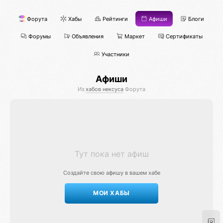
Форута
Хабы
Рейтинги
Афиши
Блоги
Форумы
Объявления
Маркет
Сертификаты
Участники
Афиши
Из
хабов нексуса
Форута
Тут пока нет афиш
Создайте свою афишу в вашем хабе
МОИ ХАБЫ