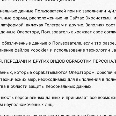
нальные данные Пользователей при их заполнении и/и
льные формы, расположенные на Сайтах Экосистемы, и
Платформой, включая Телеграм и другие. Заполняя со
 данные Оператору, Пользователь выражает свое согла
 обезличенные данные о Пользователе, если это разре
нение файлов «cookie» и использование технологии Jav
ИЯ, ПЕРЕДАЧИ И ДРУГИХ ВИДОВ ОБРАБОТКИ ПЕРСОН
анных, которые обрабатываются Оператором, обеспечи
 технических мер, необходимых для выполнения в пол
ва в области защиты персональных данных.
анность персональных данных и принимает все возмо
м неуполномоченных лиц.
теля никогда, ни при каких условиях не будут переда