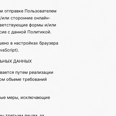
ли отправке Пользователем
/или сторонние онлайн-
ответствующие формы и/или
сие с данной Политикой.
шено в настройках браузера
aScript).
АЛЬНЫХ ДАННЫХ
вается путем реализации
ном объеме требований
жные меры, исключающие
ны третьим лицам, за