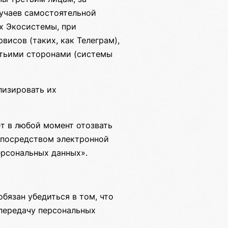
лучаев самостоятельной
х Экосистемы, при
исов (таких, как Телеграм),
етьими сторонами (системы
лизировать их
т в любой момент отозвать
е посредством электронной
ерсональных данных».
бязан убедиться в том, что
передачу персональных