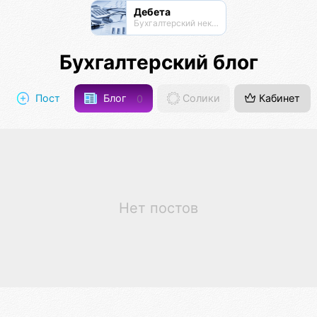
Дебета
Бухгалтерский нексус
Бухгалтерский блог
Пост
Блог
0
Солики
Кабинет
Нет постов