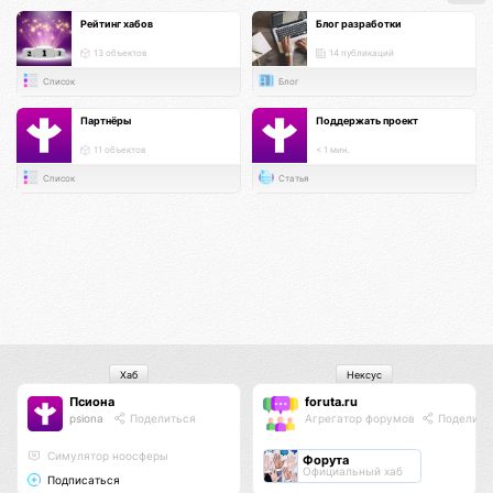
Рейтинг хабов
Блог разработки
13 объектов
14 публикаций
Список
Блог
Партнёры
Поддержать проект
11 объектов
< 1 мин.
Список
Статья
Хаб
Нексус
Псиона
foruta.ru
psiona
Поделиться
Агрегатор форумов
Поделить
Cимулятор ноосферы
Форута
Официальный хаб
Подписаться