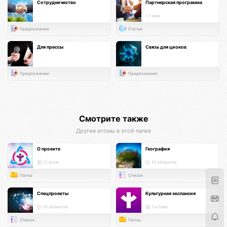
Сотрудничество
Партнерская программа
< 1 мин.
Предложение
Статья
Для прессы
Связь для циоков
Предложение
Предложение
Смотрите также
Другие атомы в этой папке
О проекте
География
21 атом
25 объектов
Папка
Список
Спецпроекты
Культурная экспансия
10 объектов
3 атома
Список
Папка