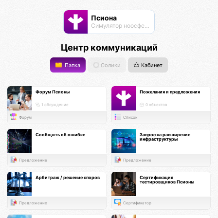
Псиона
Cимулятор ноосферы
Центр коммуникаций
Папка
Солики
Кабинет
Форум Псионы
Пожелания и предложения
1 обсуждение
0 объектов
Форум
Список
Сообщить об ошибке
Запрос на расширение
инфраструктуры
Предложение
Предложение
Арбитраж / решение споров
Сертификация
тестировщиков Псионы
Предложение
Сертификатор