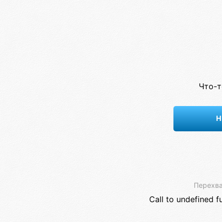
Что-т
Н
Перехва
Call to undefined f