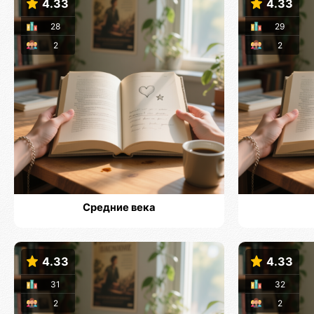
4.33
4.33
28
29
2
2
Средние века
4.33
4.33
31
32
2
2