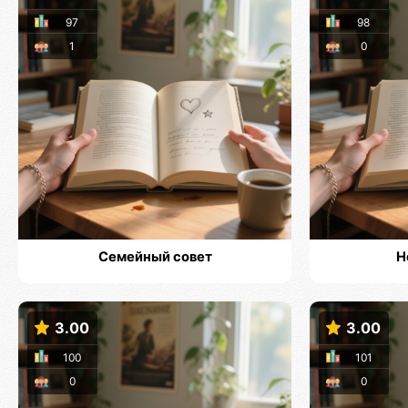
97
98
1
0
Семейный совет
Н
3.00
3.00
100
101
0
0