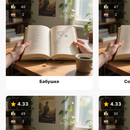
46
47
2
2
Бабушке
Со
4.33
4.33
49
50
2
2