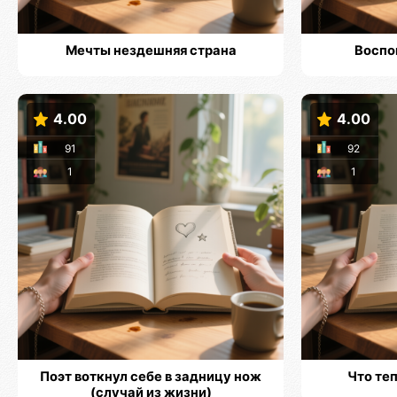
Мечты нездешняя страна
Воспо
4.00
4.00
91
92
1
1
Поэт воткнул себе в задницу нож
Что те
(случай из жизни)