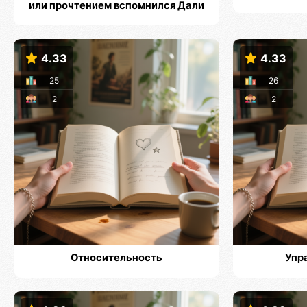
или прочтением вспомнился Дали
4.33
4.33
25
26
2
2
Относительность
Упр