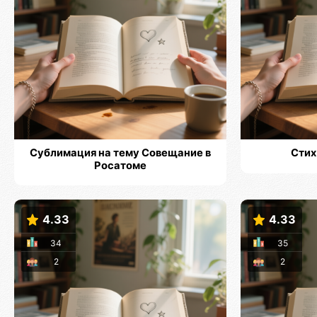
Сублимация на тему Совещание в
Стих
Росатоме
4.33
4.33
34
35
2
2