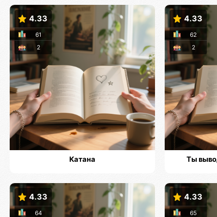
4.33
4.33
61
62
2
2
Катана
Ты выво
4.33
4.33
64
65