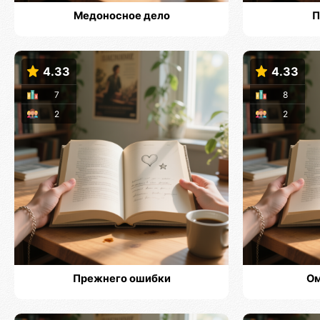
Медоносное дело
П
4.33
4.33
7
8
2
2
Прежнего ошибки
Ом