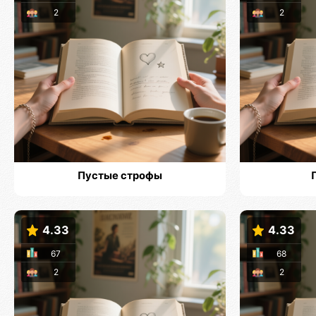
2
2
Пустые строфы
4.33
4.33
67
68
2
2