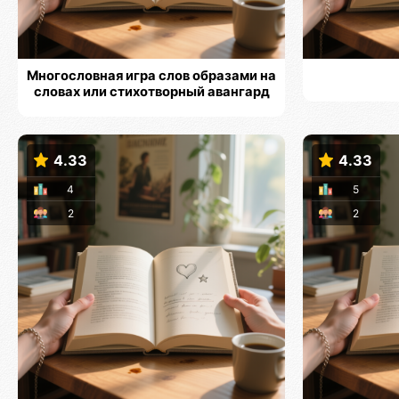
Многословная игра слов образами на
словах или стихотворный авангард
4.33
4.33
4
5
2
2