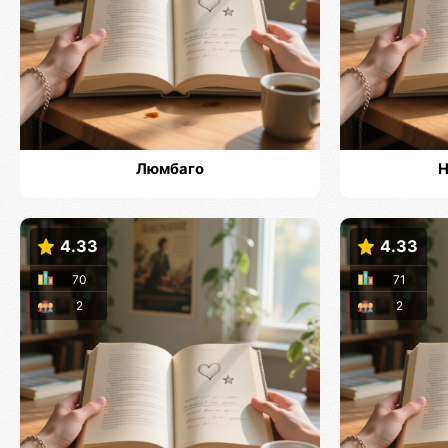
Люмбаго
Н
4.33
4.33
70
71
2
2