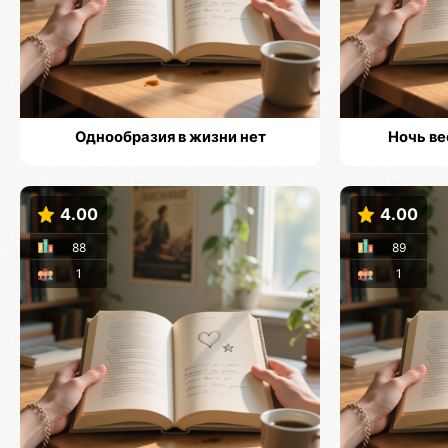
Однообразия в жизни нет
Ночь ве
4.00
4.00
88
89
1
1