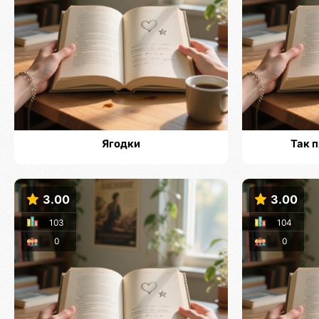
Ягодки
Так 
3.00
3.00
103
104
0
0