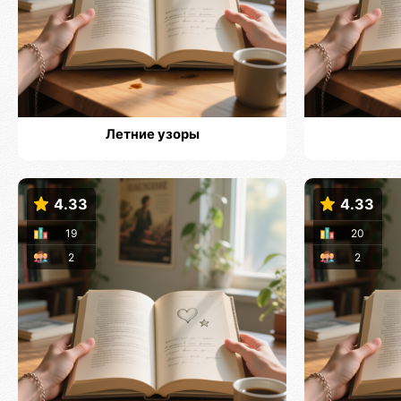
Летние узоры
4.33
4.33
19
20
2
2