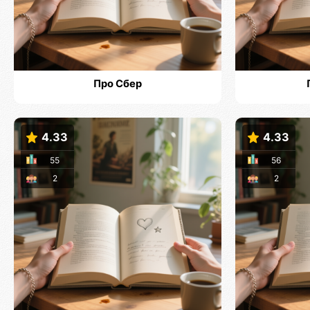
Про Сбер
4.33
4.33
55
56
2
2