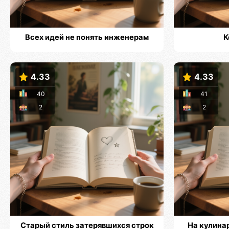
Всех идей не понять инженерам
К
4.33
4.33
40
41
2
2
Старый стиль затерявшихся строк
На кулина