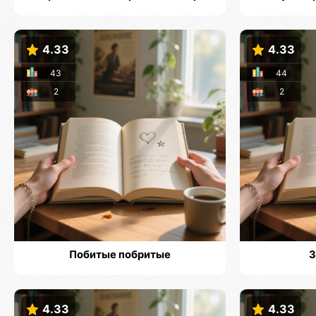
4.33
4.33
43
44
2
2
Побитые побритые
З
4.33
4.33