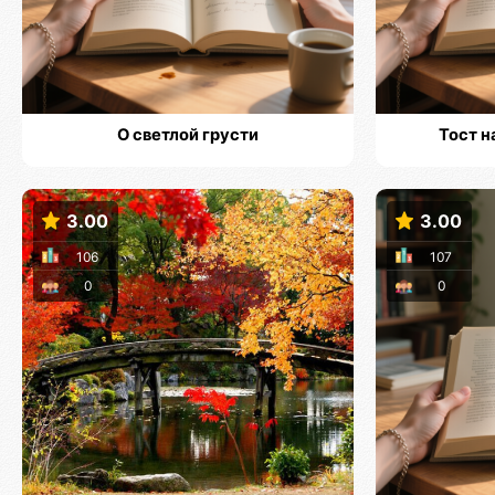
О светлой грусти
Тост н
3.00
3.00
106
107
0
0