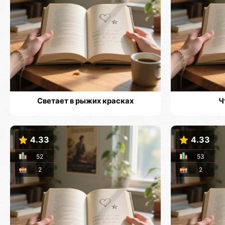
Светает в рыжих красках
Ч
4.33
4.33
52
53
2
2