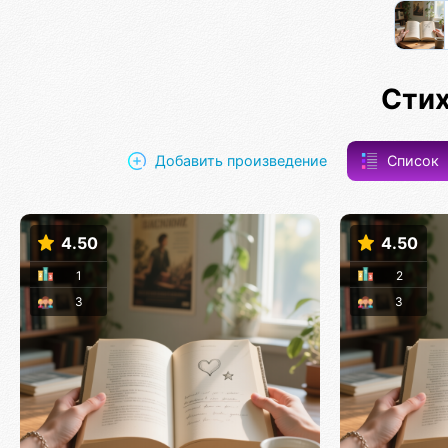
Стих
Добавить произведение
Список
4.50
4.50
1
2
3
3