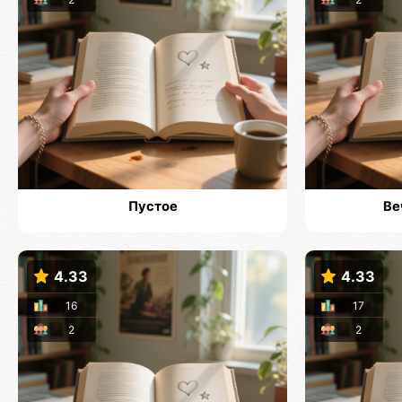
Пустое
Ве
4.33
4.33
16
17
2
2