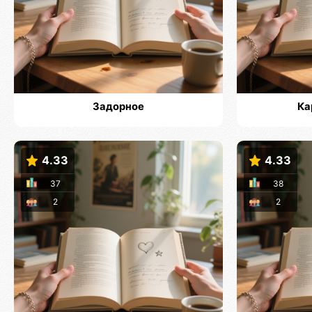
Задорное
Ка
4.33
4.33
37
38
2
2