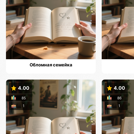
Обломная семейка
4.00
4.00
85
86
1
1