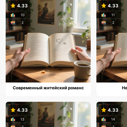
4.33
4.33
10
11
2
2
Современный житейский романс
Не
4.33
4.33
13
14
2
2