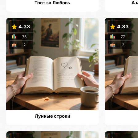
Тост за Любовь
А 
4.33
4.33
76
77
2
2
Лунные строки