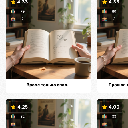
4.33
4.33
79
80
2
2
Вроде только спал...
Прошла т
4.25
4.00
82
83
3
1