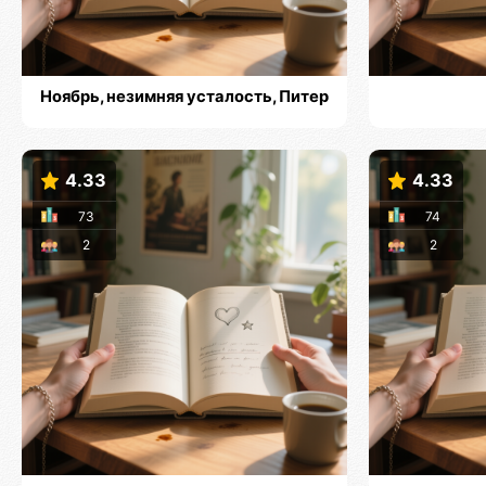
Ноябрь, незимняя усталость, Питер
4.33
4.33
73
74
2
2