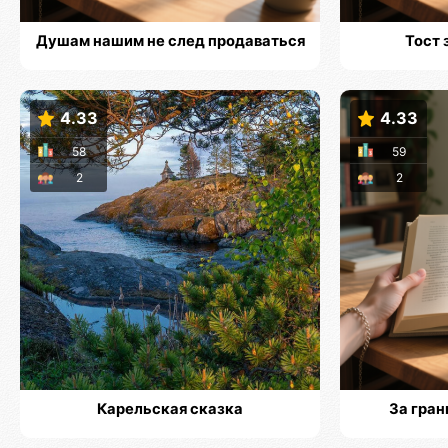
Душам нашим не след продаваться
Тост 
4.33
4.33
58
59
2
2
Карельская сказка
За гран