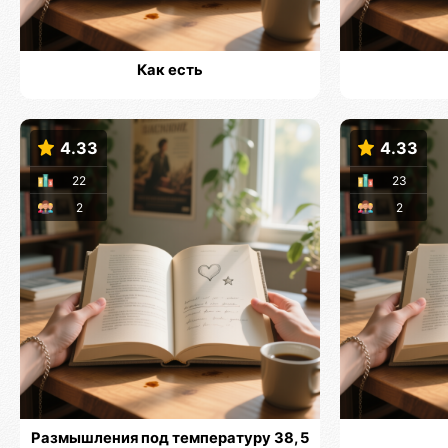
Как есть
4.33
4.33
22
23
2
2
Размышления под температуру 38, 5