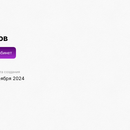
ов
бинет
та создания
оября 2024