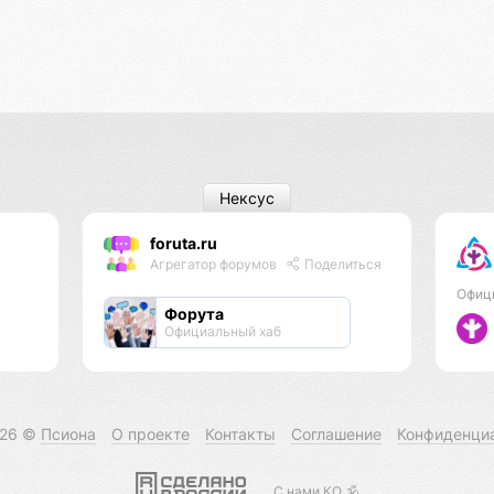
Нексус
foruta.ru
Агрегатор форумов
Поделиться
Офиц
Форута
Официальный хаб
026 ©
Псиона
О проекте
Контакты
Соглашение
Конфиденци
С нами КО 🕉️