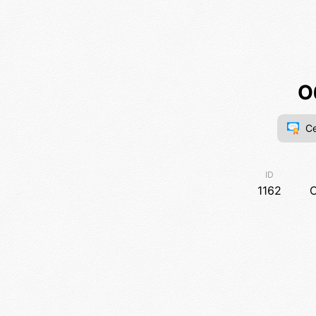
О
Се
ID
1162