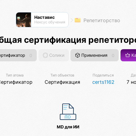
Наставис
Репетиторство
Нексус обучения
бщая сертификация репетитор
ртификатор
0
Солики
Применения
0
Ка
Тип атома
Тип объектов
Поделиться
Да
Сертификатор
Сертификация
certs1162
7 н
MD для ИИ