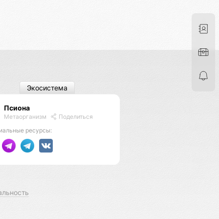
Экосистема
Псиона
Метаорганизм
Поделиться
иальные ресурсы:
альность