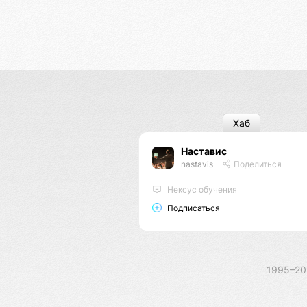
Хаб
Наставис
nastavis
Поделиться
Нексус обучения
Подписаться
1995–2