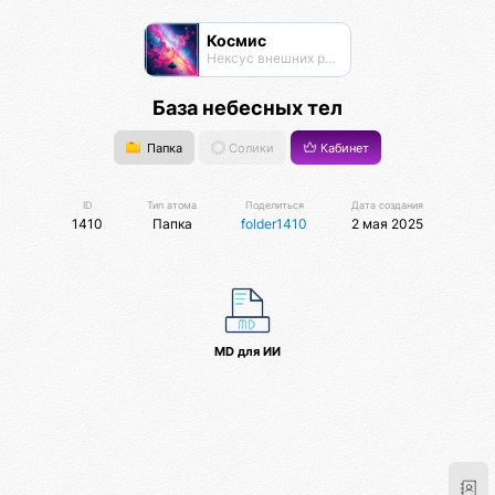
Космис
Нексус внешних рубежей
База небесных тел
Папка
Солики
Кабинет
ID
Тип атома
Поделиться
Дата создания
1410
Папка
folder1410
2 мая 2025
MD для ИИ