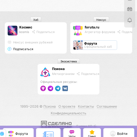
Хаб
Нексус
Космис
foruta.ru
kosmis
Поделиться
Агрегатор форумов
Поделить
Нексус внешних рубежей
Форута
Официальный хаб
Подписаться
Экосистема
Псиона
Метаорганизм
Поделиться
Официальные ресурсы:
1995–2026 ©
Псиона
О проекте
Контакты
Соглашение
Конфиденциальность
С нами КО 🕉️
Форута
Войти
Чаты
Гринд