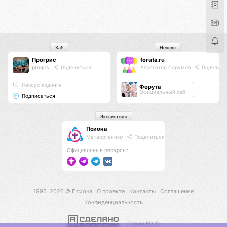
Хаб
Нексус
Прогрис
foruta.ru
progris
Поделиться
Агрегатор форумов
Поделить
Нексус кодинга
Форута
Официальный хаб
Подписаться
Экосистема
Псиона
Метаорганизм
Поделиться
Официальные ресурсы:
1995–2026 ©
Псиона
О проекте
Контакты
Соглашение
Конфиденциальность
С нами КО 🕉️