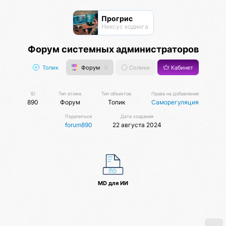
Прогрис
Нексус кодинга
Форум системных администраторов
Топик
Форум
0
Солики
Кабинет
ID
Тип атома
Тип объектов
Права на добавление
890
Форум
Топик
Саморегуляция
Поделиться
Дата создания
forum890
22 августа 2024
MD для ИИ