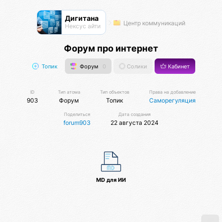
Дигитана
Центр коммуникаций
Нексус айти
Форум про интернет
Топик
Форум
0
Солики
Кабинет
ID
Тип атома
Тип объектов
Права на добавление
903
Форум
Топик
Саморегуляция
Поделиться
Дата создания
forum903
22 августа 2024
MD для ИИ