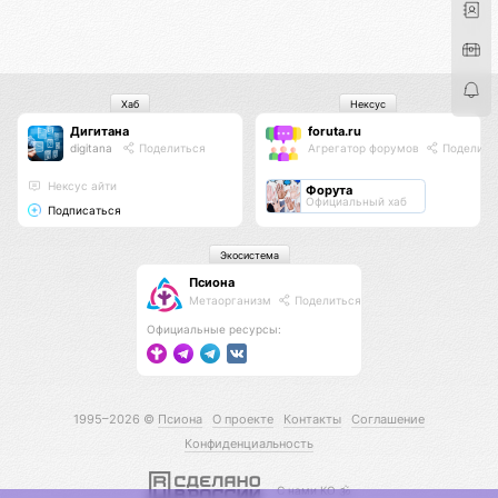
Хаб
Нексус
Дигитана
foruta.ru
digitana
Поделиться
Агрегатор форумов
Поделить
Нексус айти
Форута
Официальный хаб
Подписаться
Экосистема
Псиона
Метаорганизм
Поделиться
Официальные ресурсы:
1995–2026 ©
Псиона
О проекте
Контакты
Соглашение
Конфиденциальность
С нами КО 🕉️