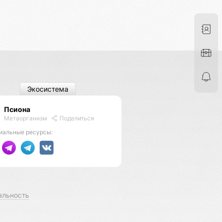
Экосистема
Псиона
Метаорганизм
Поделиться
иальные ресурсы:
альность