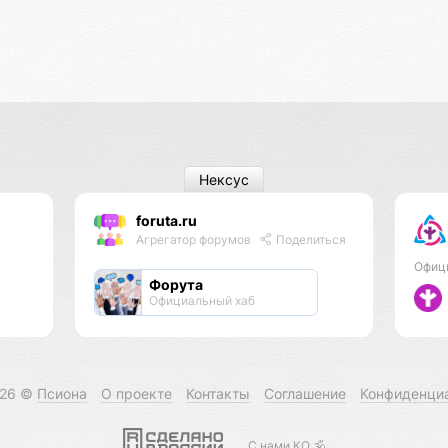
Нексус
foruta.ru
Агрегатор форумов
Поделиться
Офиц
Форута
Официальный хаб
026 ©
Псиона
О проекте
Контакты
Соглашение
Конфиденци
С нами КО 🕉️