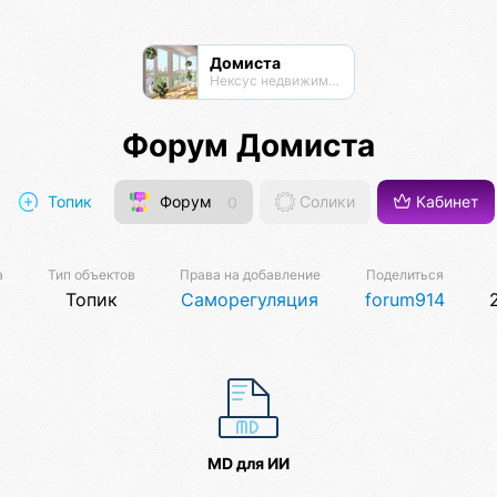
Домиста
Нексус недвижимости
Форум Домиста
Топик
Форум
0
Солики
Кабинет
а
Тип объектов
Права на добавление
Поделиться
Топик
Саморегуляция
forum914
MD для ИИ