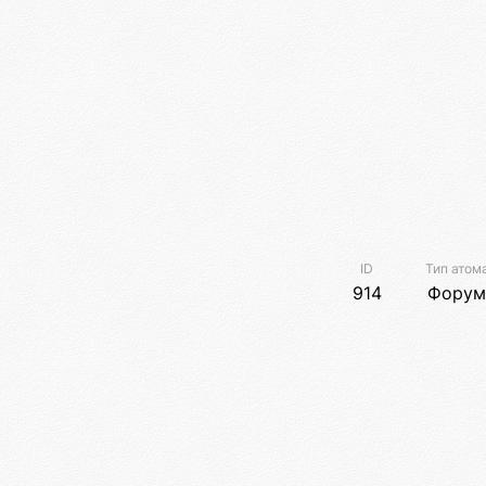
ID
Тип атом
914
Форум