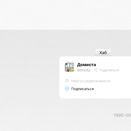
Хаб
Домиста
domista
Поделиться
Нексус недвижимости
Подписаться
1995–2