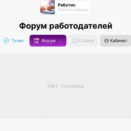
Работис
Работа и карьера
Форум работодателей
Топик
Форум
0
Солики
Кабинет
Нет топиков