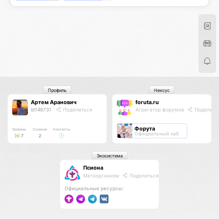
Профиль
Нексус
Артем Аранович
foruta.ru
id146731
Поделиться
Агрегатор форумов
Поделить
Форута
Уровень
Соликов
Контакты
Официальный хаб
7
2
Экосистема
Псиона
Метаорганизм
Поделиться
Официальные ресурсы: