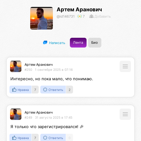
Артем Аранович
@id146731
7
Добавить
Лента
Био
Написать
Артем Аранович
#250
1 сентября 2025 в 07:16
Интересно, но пока мало, что понимаю.
Нравка
7
Ответить
2
Артем Аранович
#249
31 августа 2025 в 17:45
Я только что зарегистрировался! 🎉
Нравка
7
Ответить
0