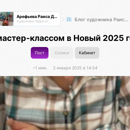
Арефьева Раиса Дмитриевна
Блог художника Раисы Арефьевой
Художник-педагог
мастер-классом в Новый 2025 г
Пост
Солики
Кабинет
~1 мин.
2 января 2025 в 14:54