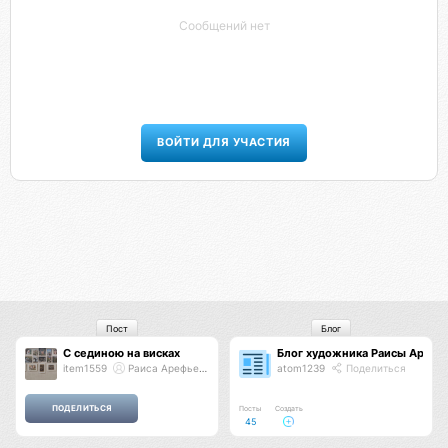
Сообщений нет
ВОЙТИ ДЛЯ УЧАСТИЯ
Пост
Блог
С сединою на висках
Блог художника Раисы Арефь
item1559
Раиса Арефьева
atom1239
Поделиться
Посты
Создать
45