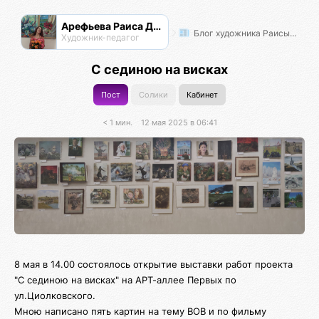
Арефьева Раиса Дмитриевна
Блог художника Раисы Арефьевой
Художник-педагог
С сединою на висках
Пост
Солики
Кабинет
< 1 мин.
12 мая 2025 в 06:41
8 мая в 14.00 состоялось открытие выставки работ проекта
"С сединою на висках" на АРТ-аллее Первых по
ул.Циолковского.
Мною написано пять картин на тему ВОВ и по фильму