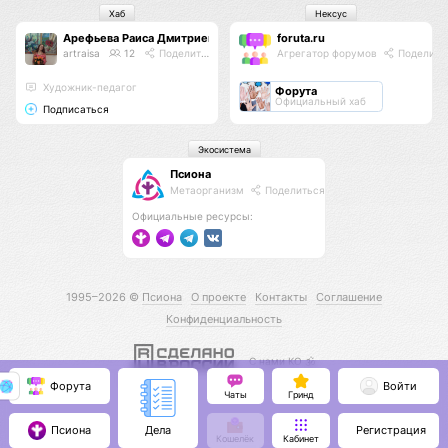
Хаб
Нексус
Арефьева Раиса Дмитриевна
foruta.ru
artraisa
12
Поделиться
Агрегатор форумов
Поделить
Художник-педагог
Форута
Официальный хаб
Подписаться
Экосистема
Псиона
Метаорганизм
Поделиться
Официальные ресурсы:
1995–2026 ©
Псиона
О проекте
Контакты
Соглашение
Конфиденциальность
С нами КО 🕉️
Форута
Войти
Чаты
Гринд
Псиона
Регистрация
Дела
Кошелёк
Кабинет