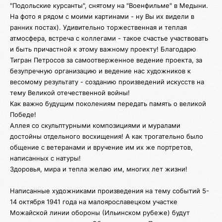
"Подольские курсанты", снятому на "Военфильме" в Медыни.
На фото я рядом с моими картинами - ну Вы их видели в
ранних постах). Удивительно торжественная и теплая
атмосфера, встреча с коллегами - такое счастье участвовать
и быть причастной к этому важному проекту! Благодарю
Тигран Петросов за самоотверженное ведение проекта, за
безупречную организацию и ведение нас художников к
весомому результату - созданию произведений искусств на
тему Великой отечественной войны!
Как важно будущим поколениям передать память о великой
Победе!
Аллея со скульптурными композициями и муралами
достойны отдельного восхищения! А как трогательно было
общение с ветеранами и вручение им их же портретов,
написанных с натуры!
Здоровья, мира и тепла желаю им, многих лет жизни!
Написанные художниками произведения на тему событий 5-
14 октября 1941 года на малоярославецком участке
Можайской линии обороны (Ильинском рубеже) будут