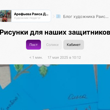
Арефьева Раиса Дмитриевна
Блог художника Раисы Арефьевой
Художник-педагог
Рисунки для наших защитнико
Пост
Солики
Кабинет
< 1 мин.
17 мая 2025 в 10:12