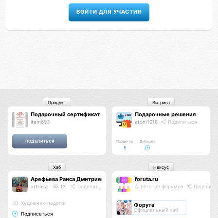
ВОЙТИ ДЛЯ УЧАСТИЯ
Продукт
Витрина
Подарочный сертификат
Подарочные решения
item693
atom1018
Поделиться
Продукты
Добавить
5
Хаб
Нексус
Арефьева Раиса Дмитриевна
foruta.ru
artraisa
12
Поделиться
Агрегатор форумов
Поделить
Художник-педагог
Форута
Официальный хаб
Подписаться