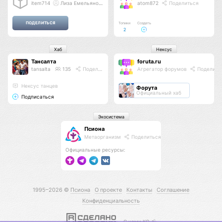
item714
Лиза Емельянова
atom872
Поделиться
Топики
Создать
2
Хаб
Нексус
Тансалта
foruta.ru
tansalta
135
Поделиться
Агрегатор форумов
Поделить
Нексус танцев
Форута
Официальный хаб
Подписаться
Экосистема
Псиона
Метаорганизм
Поделиться
Официальные ресурсы:
1995–2026 ©
Псиона
О проекте
Контакты
Соглашение
Конфиденциальность
С нами КО 🕉️