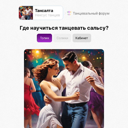
Тансалта
Танцевальный форум
Нексус танцев
Где научиться танцевать сальсу?
Топик
Солики
Кабинет