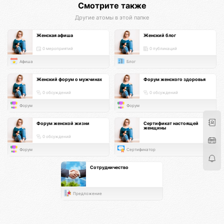
Смотрите также
Другие атомы в этой папке
Женская афиша
Женский блог
0 мероприятий
0 публикаций
Афиша
Блог
Женский форум о мужчинах
Форум женского здоровья
0 обсуждений
0 обсуждений
Форум
Форум
Форум женской жизни
Сертификат настоящей
женщины
0 обсуждений
Форум
Сертификатор
Сотрудничество
Предложение