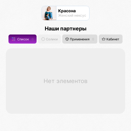
Красона
Женский нексус
Наши партнеры
Список
0
Солики
Применения
0
Кабинет
Нет элементов