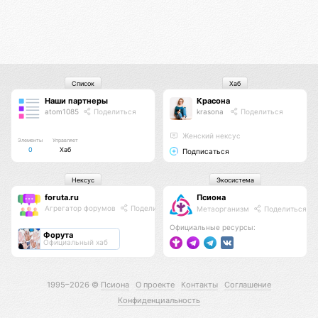
Список
Хаб
Наши партнеры
Красона
atom1085
Поделиться
krasona
Поделиться
Женский нексус
Элементы
Управляет
0
Хаб
Подписаться
Нексус
Экосистема
foruta.ru
Псиона
Агрегатор форумов
Поделиться
Метаорганизм
Поделиться
Официальные ресурсы:
Форута
Официальный хаб
1995–2026 ©
Псиона
О проекте
Контакты
Соглашение
Конфиденциальность