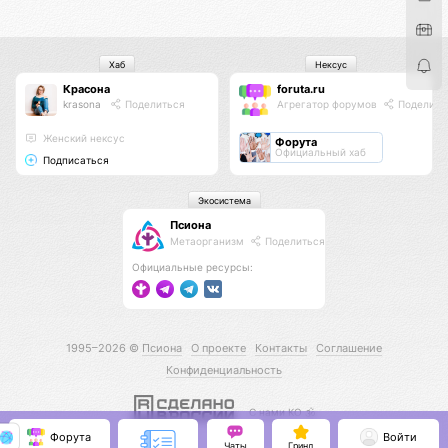
Хаб
Нексус
Красона
foruta.ru
krasona
Поделиться
Агрегатор форумов
Поделить
Женский нексус
Форута
Официальный хаб
Подписаться
Экосистема
Псиона
Метаорганизм
Поделиться
Официальные ресурсы:
1995–2026 ©
Псиона
О проекте
Контакты
Соглашение
Конфиденциальность
С нами КО 🕉️
Форута
Войти
Чаты
Гринд