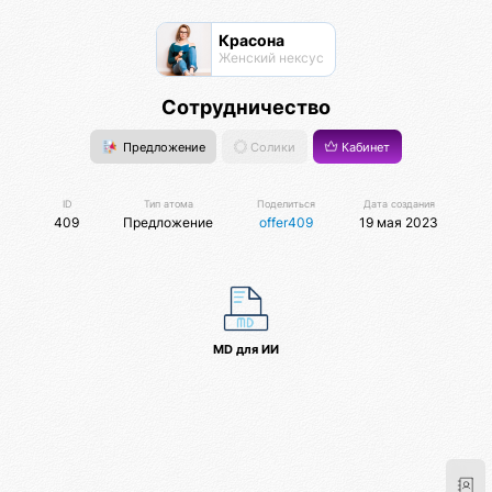
Красона
Женский нексус
Сотрудничество
Предложение
Солики
Кабинет
ID
Тип атома
Поделиться
Дата создания
409
Предложение
offer409
19 мая 2023
MD для ИИ