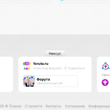
Нексус
foruta.ru
Агрегатор форумов
Поделиться
Офиц
Форута
Официальный хаб
026 ©
Псиона
О проекте
Контакты
Соглашение
Конфиденци