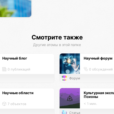
Смотрите также
Другие атомы в этой папке
Научный блог
Научный форум
0 публикаций
0 обсуждений
Форум
Научные области
Культурная эксп
Псионы
< 1 мин.
7 объектов
Статья