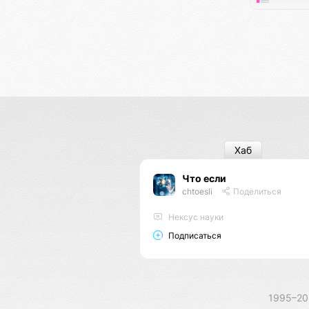
Хаб
Что если
chtoesli
Поделиться
Нексус науки
Подписаться
1995–2