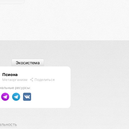
Экосистема
Псиона
Метаорганизм
Поделиться
иальные ресурсы:
альность