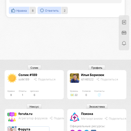
Нравка
8
Ответить
2
Солик
Профиль
Солик #189
Илья Борисюк
solik189
Поделиться
id146522
Поделиться
Нравки
Ответы
Цепочка
Уровень
Соликов
Контакты
9
1
6
22
0
Нексус
Экосистема
foruta.ru
Псиона
Агрегатор форумов
Поделиться
Метаорганизм
Поделиться
Официальные ресурсы:
Форута