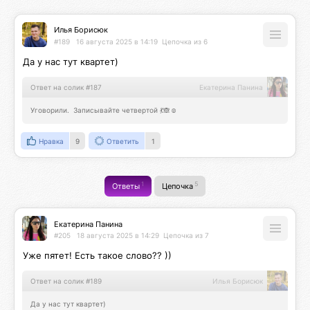
Илья Борисюк
#189
16 августа 2025 в 14:19
Цепочка из 6
Да у нас тут квартет)
Ответ на солик #187
Екатерина Панина
Уговорили.  Записывайте четвертой 💃🙈☺️
Нравка
9
Ответить
1
1
5
Ответы
Цепочка
Екатерина Панина
#205
18 августа 2025 в 14:29
Цепочка из 7
Уже пятет! Есть такое слово?? ))
Ответ на солик #189
Илья Борисюк
Да у нас тут квартет)