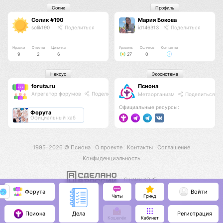
Солик
Профиль
Солик #190
Мария Бокова
solik190
Поделиться
id146313
Поделиться
Нравки
Ответы
Цепочка
Уровень
Соликов
Контакты
9
2
6
27
0
Нексус
Экосистема
foruta.ru
Псиона
Агрегатор форумов
Поделиться
Метаорганизм
Поделиться
Официальные ресурсы:
Форута
Официальный хаб
1995–2026 ©
Псиона
О проекте
Контакты
Соглашение
Конфиденциальность
С нами КО 🕉️
Форута
Войти
Чаты
Гринд
Псиона
Регистрация
Дела
Кошелёк
Кабинет