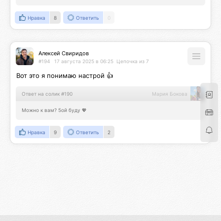
Нравка
8
Ответить
0
Алексей Свиридов
#194
17 августа 2025 в 06:25
Цепочка из 7
Вот это я понимаю настрой 👍
Ответ на солик #190
Мария Бокова
Можно к вам? 5ой буду 💖
Нравка
9
Ответить
2