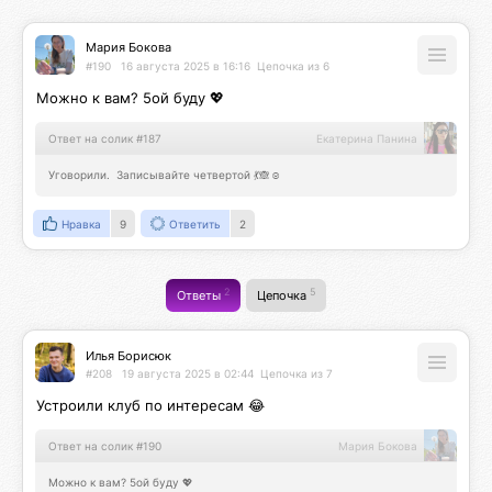
Мария Бокова
#190
16 августа 2025 в 16:16
Цепочка из 6
Можно к вам? 5ой буду 💖
Ответ на солик #187
Екатерина Панина
Уговорили.  Записывайте четвертой 💃🙈☺️
Нравка
9
Ответить
2
2
5
Ответы
Цепочка
Илья Борисюк
#208
19 августа 2025 в 02:44
Цепочка из 7
Устроили клуб по интересам 😂
Ответ на солик #190
Мария Бокова
Можно к вам? 5ой буду 💖