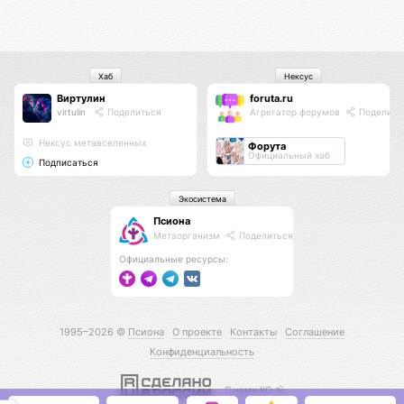
Хаб
Нексус
Виртулин
foruta.ru
virtulin
Поделиться
Агрегатор форумов
Поделить
Нексус метавселенных
Форута
Официальный хаб
Подписаться
Экосистема
Псиона
Метаорганизм
Поделиться
Официальные ресурсы:
1995–2026 ©
Псиона
О проекте
Контакты
Соглашение
Конфиденциальность
С нами КО 🕉️