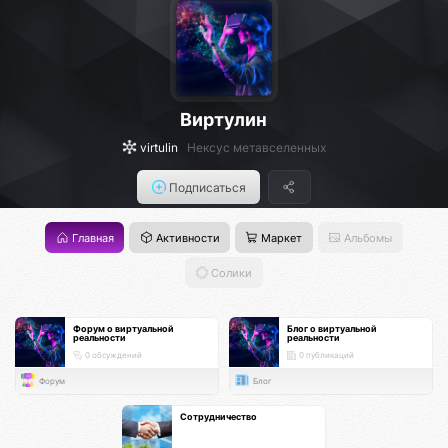
Виртулин
virtulin
Нексус метавселенных
Подписаться
Главная
Активности
Маркет
Альбомы
Солики
Форум о виртуальной
Блог о виртуальной
реальности
реальности
0 обсуждений
0 публикаций
Форум
Блог
Сотрудничество