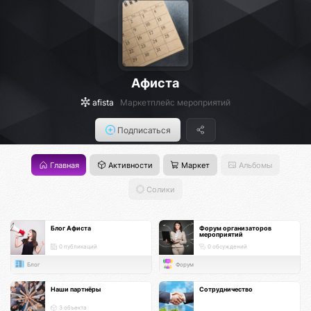
Афиста
afista
Маркетплейс мероприятий
Подписаться
Главная
Активности
Маркет
Альбомы
Солики
Блог Афиста
Форум организаторов
мероприятий
0 публикаций
0 обсуждений
Блог
Форум
Наши партнёры
Сотрудничество
3 объекта