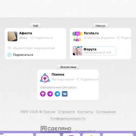
Хаб
Нексус
Афиста
foruta.ru
afista
Поделиться
Агрегатор форумов
Поделить
Маркетплейс мероприятий
Форута
Официальный хаб
Подписаться
Экосистема
Псиона
Метаорганизм
Поделиться
Официальные ресурсы:
1995–2026 ©
Псиона
О проекте
Контакты
Соглашение
Конфиденциальность
С нами КО 🕉️