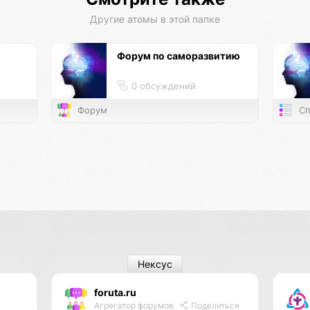
Другие атомы в этой папке
Форум по саморазвитию
0 обсуждений
Форум
Сп
Нексус
foruta.ru
Агрегатор форумов
Поделиться