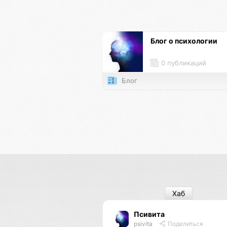
Блог о психологии
0 публикаций
Блог
Хаб
Псивита
psivita
Поделиться