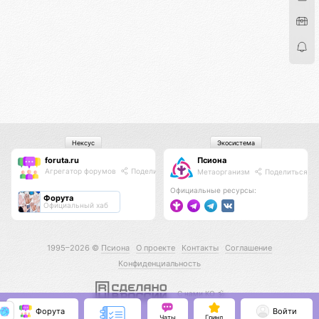
Нексус
Экосистема
foruta.ru
Псиона
Агрегатор форумов
Поделиться
Метаорганизм
Поделиться
Официальные ресурсы:
Форута
Официальный хаб
1995–2026 ©
Псиона
О проекте
Контакты
Соглашение
Конфиденциальность
С нами КО 🕉️
Форута
Войти
Чаты
Гринд