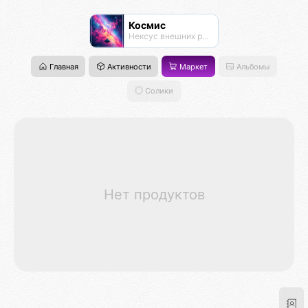
Космис
Нексус внешних рубежей
Главная
Активности
Маркет
Альбомы
Солики
Нет продуктов