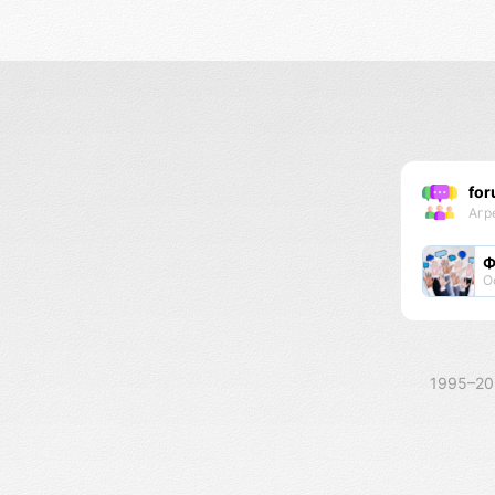
for
Агр
Ф
О
1995–2