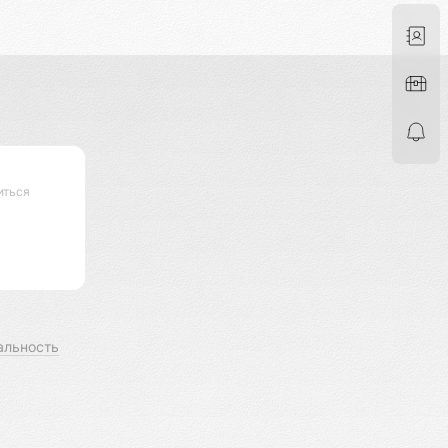
иться
альность