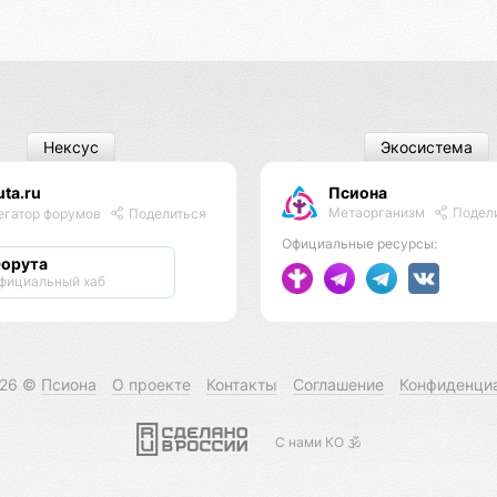
Нексус
Экосистема
uta.ru
Псиона
Метаорганизм
Подел
егатор форумов
Поделиться
Официальные ресурсы:
орута
фициальный хаб
026 ©
Псиона
О проекте
Контакты
Соглашение
Конфиденци
С нами КО 🕉️