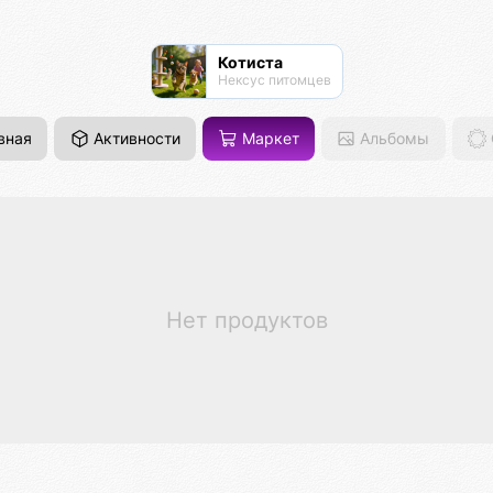
Котиста
Нексус питомцев
вная
Активности
Маркет
Альбомы
Нет продуктов